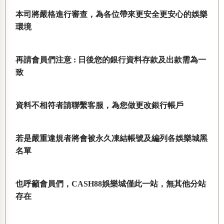
本司將嚴格進行審查，為各位帶來更安全更安心的娛樂
環境
再請會員們注意 : 日後您的銀行資料存款及出款需為一
致
資料不相符者請聯繫客服，為您做更改銀行帳戶
若是嚴重違規者將會被永久凍結帳號及編列各娛樂城黑
名單
也呼籲會員們，CASH88娛樂城僅此一站，無其他分站
存在