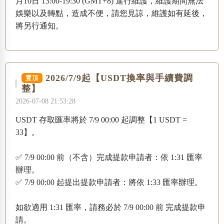
月10日 13:00-19:30 (GMT+8) 進行維護，維護期間無法
娛樂以及轉點，造成不便，請您見諒，維護如有延後，
將另行通知。
2026/7/9起【USDT換率與手續費調
置頂
整】
2026-07-08 21:53:28
USDT 存取匯率將於 7/9 00:00 起調整【1 USDT =
33】。
✅ 7/9 00:00 前（不含）完成提款申請者：依 1:31 匯率
辦理。
✅ 7/9 00:00 起提出提款申請者：將依 1:33 匯率辦理。
如欲適用 1:31 匯率，請務必於 7/9 00:00 前 完成提款申
請。