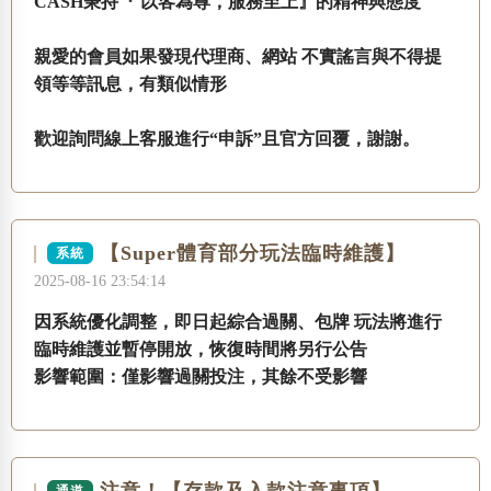
CASH秉持『 以客為尊，服務至上』的精神與態度
親愛的會員如果發現代理商、網站 不實謠言與不得提
領等等訊息，有類似情形
歡迎詢問線上客服進行“申訴”且官方回覆，謝謝。
【Super體育部分玩法臨時維護】
系統
2025-08-16 23:54:14
因系統優化調整，即日起綜合過關、包牌 玩法將進行
臨時維護並暫停開放，恢復時間將另行公告
影響範圍：僅影響過關投注，其餘不受影響