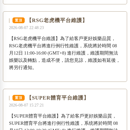
【RSG老虎機平台維護】
置頂
2026-08-07 22:48:23
【RSG老虎機平台維護】為了給客戶更好娛樂品質，
RSG老虎機平台將進行例行性維護，系统將於時間 08
月12日 11:00-16:00 (GMT+8) 進行維護，維護期間無法
娛樂以及轉點，造成不便，請您見諒，維護如有延後，
將另行通知。
【SUPER體育平台維護】
置頂
2026-08-07 15:27:21
【SUPER體育平台維護】為了給客戶更好娛樂品質，
SUPER體育平台將進行例行性維護，系统將於時間 08