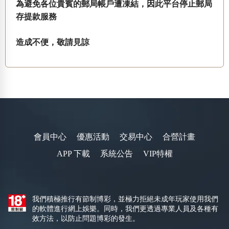
為避免各位貴賓的郵局帳戶遭凍結，因此平台停止郵局
存提款服務
造成不便，敬請見諒
會員中心
優惠活動
交易中心
合營計畫
APP 下載
系統公告
VIP特權
我們積極推行有節制博彩，並極力拒絕未成年玩家使用我們
的軟體進行網上娛樂。同時，我們更透過專業人員及各種有
效方法，以防止問題博彩的發生。