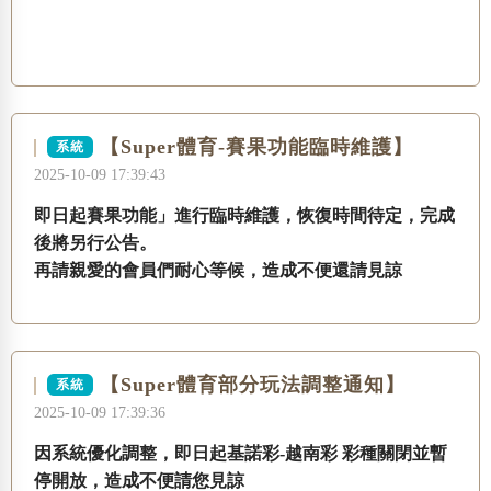
【Super體育-賽果功能臨時維護】
系統
2025-10-09 17:39:43
即日起賽果功能」進行臨時維護，恢復時間待定，完成
後將另行公告。
再請親愛的會員們耐心等候，造成不便還請見諒
【Super體育部分玩法調整通知】
系統
2025-10-09 17:39:36
因系統優化調整，即日起基諾彩-越南彩 彩種關閉並暫
停開放，造成不便請您見諒