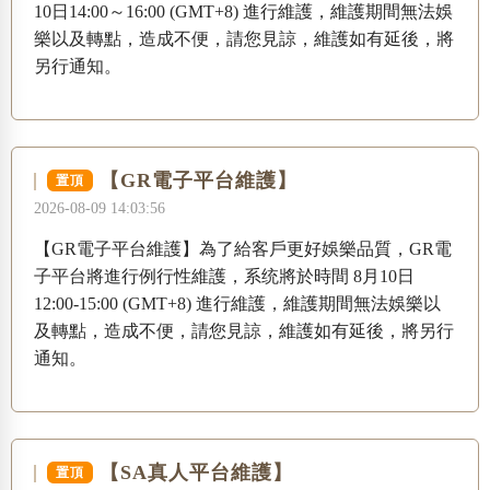
10日14:00～16:00 (GMT+8) 進行維護，維護期間無法娛
樂以及轉點，造成不便，請您見諒，維護如有延後，將
另行通知。
【GR電子平台維護】
置頂
2026-08-09 14:03:56
【GR電子平台維護】為了給客戶更好娛樂品質，GR電
子平台將進行例行性維護，系统將於時間 8月10日
12:00-15:00 (GMT+8) 進行維護，維護期間無法娛樂以
及轉點，造成不便，請您見諒，維護如有延後，將另行
通知。
【SA真人平台維護】
置頂