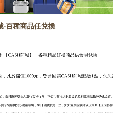
商城-百種商品任兌換
利【CASH商城】，各種精品好禮商品供會員兌換
會員，凡於儲值1000元，皆會回饋CASH商城點數1點，永
家，任何團隊或個人進行套利行為，本公司有權沒收獎金及盈利並凍結帳戶終止合作
位置/共享電腦(網咖)/網路環境，每日僅限抽獎一次；如如遇系統故障或現場其他原因