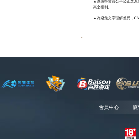
▲
為秉持會員公平公正之原
惠之權利。
▲
為避免文字理解差異，CA
會員中心
優