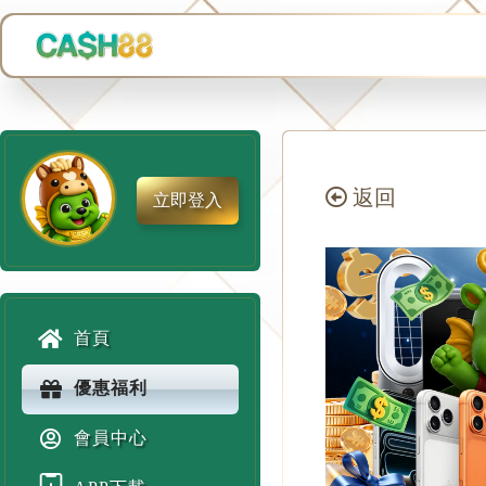
返回
立即登入
首頁
優惠福利
會員中心