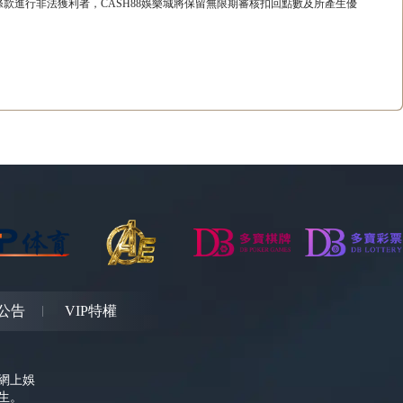
進行非法獲利者，CASH88娛樂城將保留無限期審核扣回點數及所產生優
公告
VIP特權
網上娛
生。